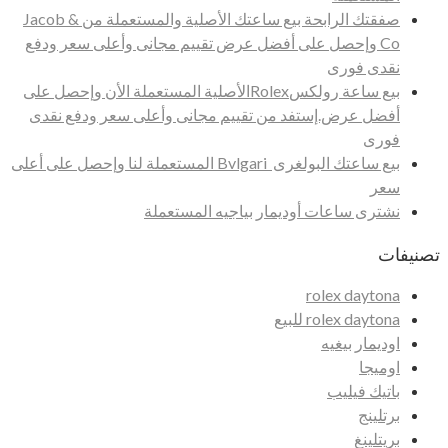
صفقتك الرابحة بيع ساعتك الأصلية والمستعملة من Jacob &
Co وإحصل على أفضل عرض تقييم مجانى وأعلى سعر ودفع
نقدى فورى
بيع ساعة رولكسRolexالأصلية المستعملة الأن وإحصل على
أفضل عرض.إستفد من تقييم مجانى وأعلى سعر ودفع نقدى
فورى
بيع ساعتك البولغرى Bvlgari المستعملة لنا وإحصل على أعلى
سعر
نشترى ساعات أوديمار بياجيه المستعملة
تصنيفات
rolex daytona
rolex daytona للبيع
اوديمار بيغيه
اوميجا
باتيك فيليب
برتلينج
بريتلينغ