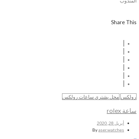
المندوب
Share This
رولكس
محل يشتري ساعات رولكس
ساعة rolex
أبريل 28, 2020
By
aser.watches