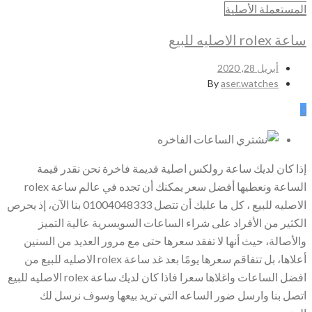
المستعملة الأصلية
ساعة rolex الاصليه للبيع
أبريل 28, 2020
By
aser.watches
0
إذا كان لديك ساعة رولكس اصلية قديمة فاخرة نحن نقدر قيمة
الساعة ونعطيها أفضل سعر يمكنك أن تجده في عالم ساعة rolex
الاصليه للبيع ، كل ما عليك أن تتصل 01004048333 بنا الآن، إذ يحرص
الكثير من الأفراد على شراء الساعات السويسرية عالية التميز
والأصالة، حيث أنها لا تفقد سعرها حتى مع مرور العديد من السنين
أعلاها، بل تتفاقم سعرها يومًا بعد غد ساعة rolex الاصليه للبيع من
افضل الساعات واغلاها سعرا فاذا كان لديك ساعة rolex الاصليه للبيع
اتصل بنا وارسل ضور الساعه التي تريد بيعها وسوف نرسل لك