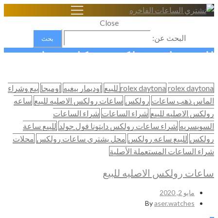
Close
البحث عن:
للبيع ساعة رولكس سكاي دويلر
Home
rolex daytona للبيع
rolex daytona
اوديمار بيغيه
اوميجا
بيع وشراء
شراء الساعات السويسرية الاصلية
الماس ذهب ساعات
رولكس
ساعات رولكس الاصليه للبيع
ساعه
للبيع ساعة رولكس سكاي دويلر
رولكس الاصليه للبيع
شراء الساعات
شراء الساعات
السويسريه
شراء ساعات رولكس دايتونا فول جولد
للبيع ساعة
رولكس
للبيع ساعه رولكس
محل يشتري ساعات رولكس
محلات
شراء الساعات المستعملة الأصلية
ساعات رولكس الاصليه للبيع
مايو 2, 2020
By
aser.watches