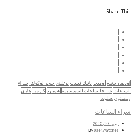
Share This
اوديمار بيغيه
اوميجا
باتيك فيليب
برتلينج
جيجر لوكولتر
شراء
الساعات
شراء الساعات السويسريه
شوبارد
كارتييه
هاري
وينستون
هبلوت
شراء الساعات
أبريل 10, 2020
By
aser.watches