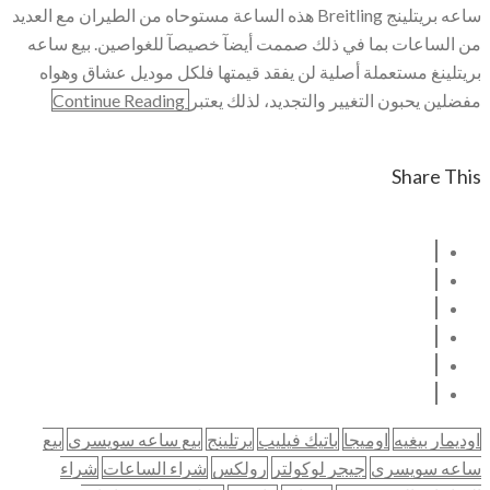
ساعه بريتلينج Breitling هذه الساعة مستوحاه من الطيران مع العديد
من الساعات بما في ذلك صممت أيضآ خصيصآ للغواصين. بيع ساعه
بريتلينغ مستعملة أصلية لن يفقد قيمتها فلكل موديل عشاق وهواه
مفضلين يحبون التغيير والتجديد، لذلك يعتبر
Continue Reading
Share This
اوديمار بيغيه
اوميجا
باتيك فيليب
برتلينج
بيع ساعه سويسري
بيع
ساعه سويسري
جيجر لوكولتر
رولكس
شراء الساعات
شراء