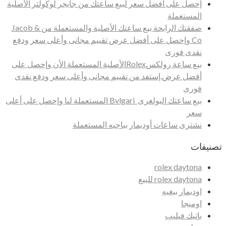
إحصل على أفضل سعر لبيع ساعتك من جايجر لوكولتر الأصلية
المستعملة
صفقتك الرابحة بيع ساعتك الأصلية والمستعملة من Jacob &
Co وإحصل على أفضل عرض تقييم مجانى وأعلى سعر ودفع
نقدى فورى
بيع ساعة رولكسRolexالأصلية المستعملة الأن وإحصل على
أفضل عرض.إستفد من تقييم مجانى وأعلى سعر ودفع نقدى
فورى
بيع ساعتك البولغرى Bvlgari المستعملة لنا وإحصل على أعلى
سعر
نشترى ساعات أوديمار بياجيه المستعملة
تصنيفات
rolex daytona
rolex daytona للبيع
اوديمار بيغيه
اوميجا
باتيك فيليب