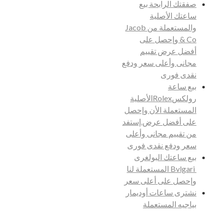
صفقتك الرابحة بيع
ساعتك الأصلية
والمستعملة من Jacob
& Co وإحصل على
أفضل عرض تقييم
مجانى وأعلى سعر ودفع
نقدى فورى
بيع ساعة
رولكسRolexالأصلية
المستعملة الأن وإحصل
على أفضل عرض.إستفد
من تقييم مجانى وأعلى
سعر ودفع نقدى فورى
بيع ساعتك البولغرى
Bvlgari المستعملة لنا
وإحصل على أعلى سعر
نشترى ساعات أوديمار
بياجيه المستعملة