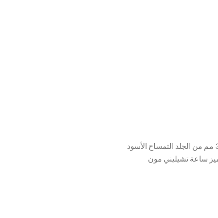
شراء ساعة رولكس تشيليني مون فايز تمتلك ساعة رولكس هذه الطابع الكلاسيكي الراقي بتصميم ومميزات غاية في الفخامة. إذ تتمتع بسوار 39 مم من الجلد التمساح الأسود