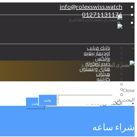
info@rolexswiss.watch
01271131176
باتيك فيليب
اوديمار بيغيه
رولكس
جيجر لوكولتر
هاري وينستون
هبلوت
كارتييه
شوبارد
برتلينج
Close
اوميجا
البحث عن:
البحث عن:
شراء ساعه