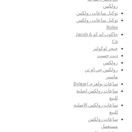
رولكس
توكيل ساعات رولكس
توكيل ساعات رولكس
Rolex
جاكوب اند كو Jacob &
Co
جيجر لوكولتر
ديت جست
رولكس
رولكس جي ام تي
ماستر
ساعات بولغرى Bvlgari
ساعات رولكس اصلية
للبيع
ساعات رولكس الاصليه
للبيع
ساعات رولكس
مستعمل