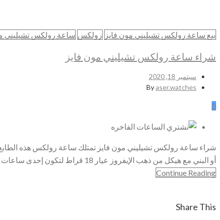
Home
شراء الساعات السويسرية الاصلية
بيع ساعة رولكس تشيليني مون فايز
رولكس
ساعة رولكس تشيليني مو
شراء ساعه
شراء ساعة رولكس تشيليني مون فايز
سبتمبر 18, 2020
By
aser.watches
0
أو البني مع هيكل من ذهب الإيفروز عيار 18 قراط لتكون إحدى ساعات رولكس النفيسة والأشد تفرد مع عقرب أزرق يشير إلى اليوم والتاريخ. تتميز ساعة تشيليني مون
Continue Reading
Share This