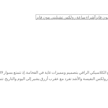
ن فايز
شراء ساعة رولكس تشيليني مون فايز