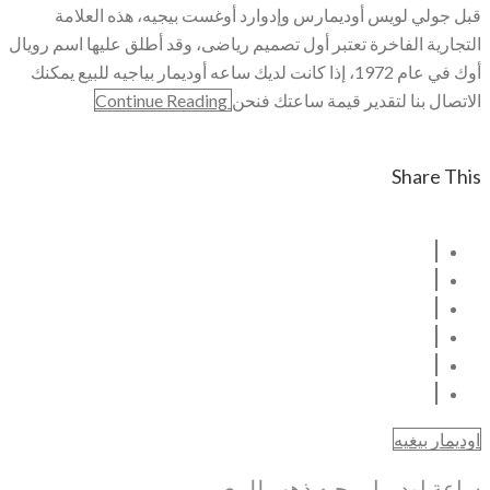
قبل جولي لويس أوديمارس وإدوارد أوغست بيجيه، هذه العلامة
التجارية الفاخرة تعتبر أول تصميم رياضى، وقد أطلق عليها اسم رويال
أوك في عام 1972، إذا كانت لديك ساعه أوديمار بياجيه للبيع يمكنك
الاتصال بنا لتقدير قيمة ساعتك فنحن
Continue Reading
Share This
اوديمار بيغيه
ساعة اوديماربيجيه ذهب للبيع