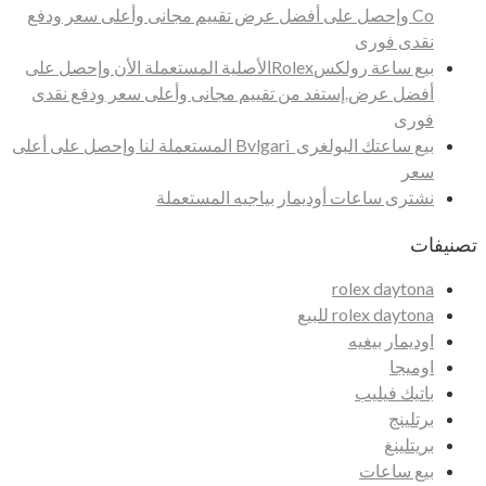
Co وإحصل على أفضل عرض تقييم مجانى وأعلى سعر ودفع
نقدى فورى
بيع ساعة رولكسRolexالأصلية المستعملة الأن وإحصل على
أفضل عرض.إستفد من تقييم مجانى وأعلى سعر ودفع نقدى
فورى
بيع ساعتك البولغرى Bvlgari المستعملة لنا وإحصل على أعلى
سعر
نشترى ساعات أوديمار بياجيه المستعملة
تصنيفات
rolex daytona
rolex daytona للبيع
اوديمار بيغيه
اوميجا
باتيك فيليب
برتلينج
بريتلينغ
بيع ساعات