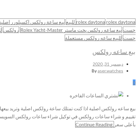
Home
شراء الساعات السويسرية الاصلية
rolex daytona للبيع
rolex daytona
بيع ساعة رولكس اكسبلورر اصلية
بيع ساعه رولكس
جست
بيع ساعه رولكس يخت ماستر Rolex Yacht-Master
رولكس
ل
جست
للبيع ساعه رولكس مستعملة
بيع ساعه رولكس
ديسمبر 31, 2020
By
aser.watches
0
بيع ساعه رولكس اصلية اذا كنت تمتلك ساعة رولكس اصلية وتريد بي
تقييم و شراء ساعات رولكس في توكيل شراء ساعات رولكس السويسري
بأعلى سعر
Continue Reading