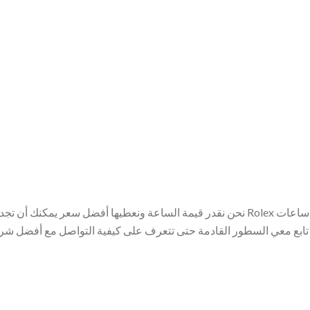
إذا كان لديك ساعة رولكس rolex اصلية للبيع اتصل بنا نحن خبراء شراء ساعات Rolex نحن نقدر قيمة الساعة و
الآن، لو كان لديك ساعة rolex وترغب في بيعها تابع معي السطور القادمة حتى تتعرف على كيفية التواص