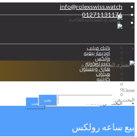
info@rolexswiss.watch
01271131176
باتيك فيليب
اوديمار بيغيه
رولكس
جيجر لوكولتر
هاري وينستون
هبلوت
كارتييه
شوبارد
برتلينج
Close
اوميجا
البحث عن:
البحث عن:
بيع ساعه رولكس