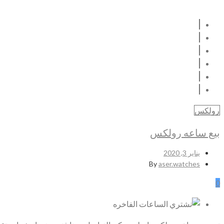
رولكس
بيع ساعه رولكس
يناير 3, 2020
By
aser.watches
0