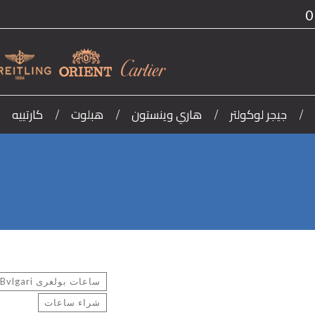
0
جيجر لوكولتر
هاري وينستون
هبلوت
كارتييه
ساعات بولغرى Bvlgari
شراء ساعات