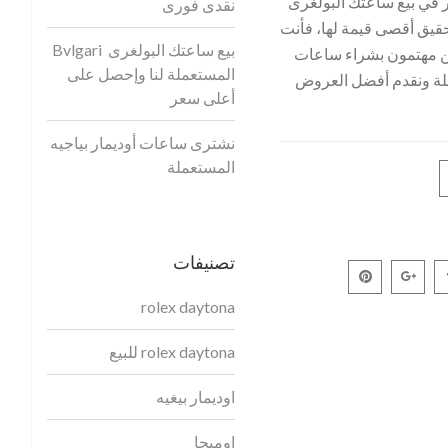
 في بيع ساعتك البولغرى
نقدى فورى
قيق أقصى قيمة لها، فأنت
بيع ساعتك البولغرى Bvlgari
ن مهتمون بشراء ساعات
المستعملة لنا وإحصل على
ملة ونقدم أفضل العروض
أعلى سعر
نشترى ساعات أوديمار بياجيه
المستعملة
تصنيفات
rolex daytona
rolex daytona للبيع
اوديمار بيغيه
اوميجا