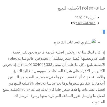
ساعة rolex الاصليه للبيع
أبريل 28, 2020
By
aser.watches
0
إذا كان لديك ساعة رولكس اصلية قديمة فاخرة نحن نقدر قيمة
الساعة ونعطيها أفضل سعر يمكنك أن تجده في عالم ساعة rolex
الاصليه للبيع ، كل ما عليك أن تتصل 01004048333 بنا الآن، إذ يحرص
الكثير من الأفراد على شراء الساعات السويسرية عالية التميز
والأصالة، حيث أنها لا تفقد سعرها حتى مع مرور العديد من السنين
أعلاها، بل تتفاقم سعرها يومًا بعد غد ساعة rolex الاصليه للبيع من
افضل الساعات واغلاها سعرا فاذا كان لديك ساعة rolex الاصليه للبيع
اتصل بنا وارسل ضور الساعه التي تريد بيعها وسوف نرسل لك
المندوب