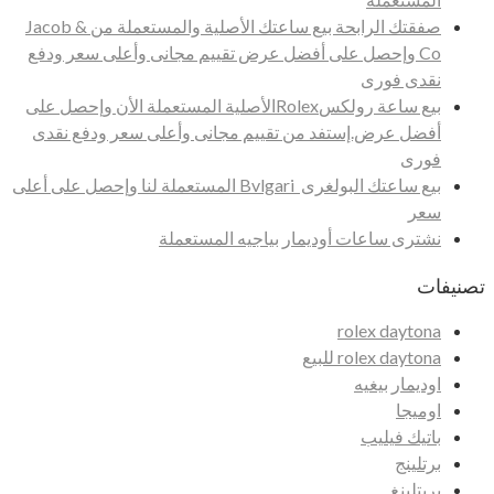
صفقتك الرابحة بيع ساعتك الأصلية والمستعملة من Jacob &
Co وإحصل على أفضل عرض تقييم مجانى وأعلى سعر ودفع
نقدى فورى
بيع ساعة رولكسRolexالأصلية المستعملة الأن وإحصل على
أفضل عرض.إستفد من تقييم مجانى وأعلى سعر ودفع نقدى
فورى
بيع ساعتك البولغرى Bvlgari المستعملة لنا وإحصل على أعلى
سعر
نشترى ساعات أوديمار بياجيه المستعملة
تصنيفات
rolex daytona
rolex daytona للبيع
اوديمار بيغيه
اوميجا
باتيك فيليب
برتلينج
بريتلينغ