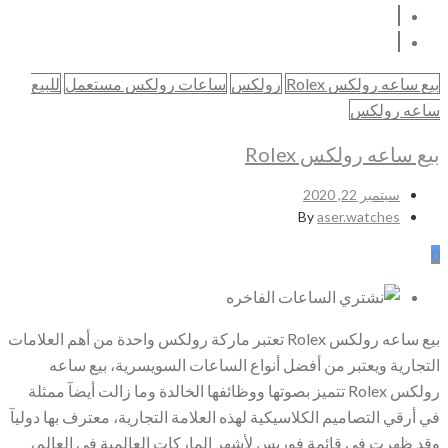
بيع ساعه رولكس Rolex
رولكس
ساعات رولكس مستعمل
للبيع
ساعه رولكس
بيع ساعه رولكس Rolex
سبتمبر 22, 2020
By
aser.watches
0
بيع ساعه رولكس Rolex تعتبر ماركة رولكس واحدة من أهم العلامات
التجارية ويعتبر من أفضل أنواع الساعات السويسرية، بيع ساعه
رولكس Rolex تتميز بصوتها ووظائفها الخالدة وما زالت أيضآ ممثلة
في أرقي التصاميم الكلاسيكية لهذه العلامة التجارية، معترف بها دوليآ
وقد ظهرت في قائمة فوربس لأشهر الماركات العالمية في العالم،