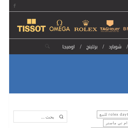
شوبارد
برتلينج
اوميجا
البحث عن:
البحث
rolex d للبيع
عن:
م تي ماستر