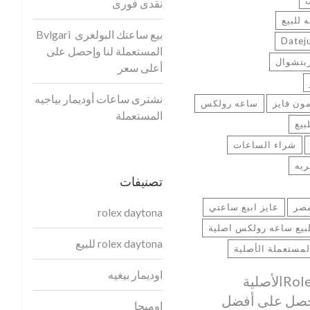
نقدى فورى
للبيع
بيع ساعتك البولغرى Bvlgari
المستعملة لنا وإحصل على
بتشوال
أعلى سعر
نشترى ساعات أوديمار بياجيه
ون فايز
ساعه رولكس
المستعملة
بيع
شراء الساعات
يه
تصنيفات
صر
عايز ابيع ساعتي
rolex daytona
بيع ساعه رولكس اصلية
rolex daytona للبيع
مستعملة الأصلية
اوديمار بيغيه
بيع ساعة رولكسRolexالأصلية
إحصل على أفضل
اوميجا