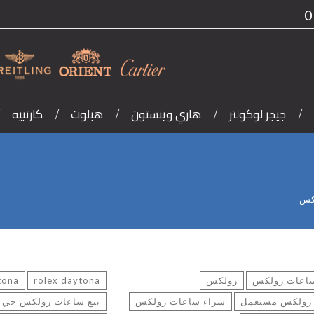
0
جيجر لوكولتر
هاري وينستون
هبلوت
كارتييه
كس
ساعات رولكس
رولكس
rolex daytona
aytona
رولكس مستعمل
شراء ساعات رولكس
بيع ساعات رولكس جي ا