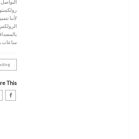
التواصل
رولكستوك
لأننا نتم
الرولكس ا
بالمصداقي
ساعات رولكس. 
ading
re This