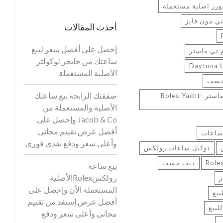
رر اصلية مستعملة
ي مون فايز
أحدث المقالات
إحصل على أفضل سعر لبيع
 تي ماستر
ساعتك من جايجر لوكولتر
D
الأصلية المستعملة
جست
صفقتك الرابحة بيع ساعتك
بيع ساعه رولكس يخت ماستر Rolex Yacht-
الأصلية والمستعملة من
Jacob & Co وإحصل على
أفضل عرض تقييم مجانى
ساعات
وأعلى سعر ودفع نقدى فورى
توكيل ساعات رولكس
ديت جست
بيع ساعة
رولكسRolexالأصلية
ر
المستعملة الأن وإحصل على
يع
أفضل عرض.إستفد من تقييم
لبيع
مجانى وأعلى سعر ودفع