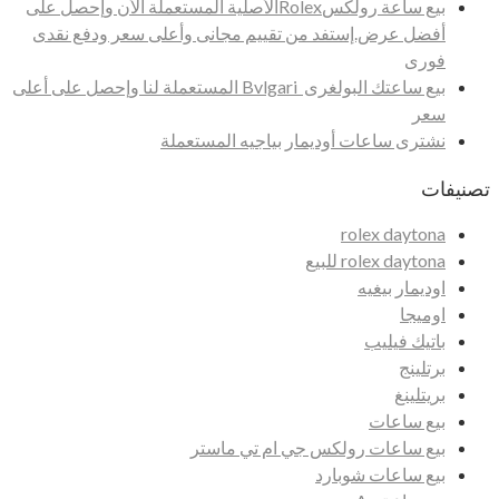
بيع ساعة رولكسRolexالأصلية المستعملة الأن وإحصل على
أفضل عرض.إستفد من تقييم مجانى وأعلى سعر ودفع نقدى
فورى
بيع ساعتك البولغرى Bvlgari المستعملة لنا وإحصل على أعلى
سعر
نشترى ساعات أوديمار بياجيه المستعملة
تصنيفات
rolex daytona
rolex daytona للبيع
اوديمار بيغيه
اوميجا
باتيك فيليب
برتلينج
بريتلينغ
بيع ساعات
بيع ساعات رولكس جي ام تي ماستر
بيع ساعات شوبارد