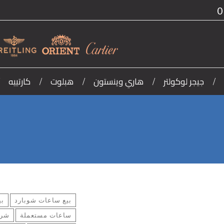
0
جيجر لوكولتر
هاري وينستون
هبلوت
كارتييه
بيع ساعات شوبارد
بي
ساعات مستعملة
شرا