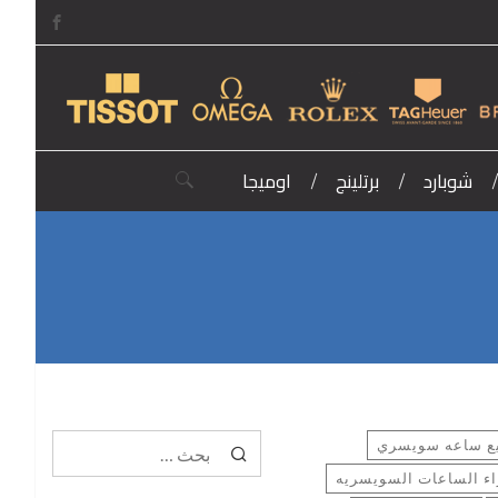
شوبارد
برتلينج
اوميجا
البحث عن:
البحث
ع ساعه سويسري
عن:
ء الساعات السويسريه