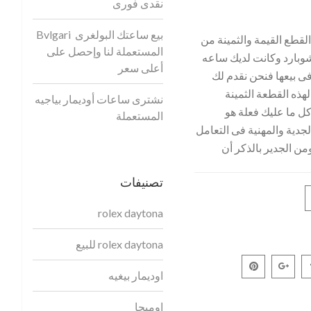
نقدى فورى
بيع ساعتك البولغرى Bvlgari
لقطع القيمة والثمينة من
المستعملة لنا وإحصل على
 شوبارد وكانت لديك ساعه
أعلى سعر
 بيعها فنحن نقدم لك
ذه القطعة الثمينة
نشترى ساعات أوديمار بياجيه
ل ما عليك فعلة هو
المستعملة
جدية والمهنية فى التعامل
ن الجدير بالذكر أن
تصنيفات
rolex daytona
rolex daytona للبيع
اوديمار بيغيه
اوميجا