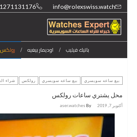
1271131176
info@rolexswiss.watch
باتيك فيليب
اوديمار بيغيه
رولكس
بيع ساعه سويسري
بيع ساعه سويسري
رولكس
شراء ال
محل يشتري ساعات رولكس
أكتوبر 7, 2019
By
aser.watches