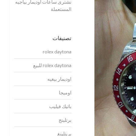
نشترى ساعات أوديمار بياجيه
المستعملة
تصنيفات
rolex daytona
rolex daytona للبيع
اوديمار بيغيه
اوميجا
باتيك فيليب
برتلينج
بريتلينغ