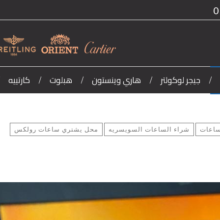
0
جيجر لوكولتر
هاري وينستون
هبلوت
كارتييه
ساعات
شراء الساعات السويسريه
محل يشتري ساعات رولكس