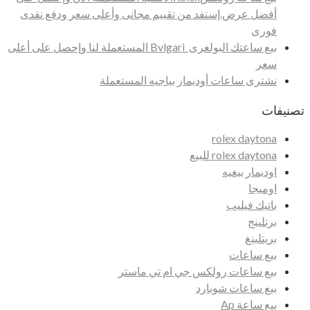
أفضل عرض.إستفد من تقييم مجانى وأعلى سعر ودفع نقدى
فورى
بيع ساعتك البولغرى Bvlgari المستعملة لنا وإحصل على أعلى
سعر
نشترى ساعات أوديمار بياجيه المستعملة
تصنيفات
rolex daytona
rolex daytona للبيع
اوديمار بيغيه
اوميجا
باتيك فيليب
برتلينج
بريتلينغ
بيع ساعات
بيع ساعات رولكس جي ام تي ماستر
بيع ساعات شوبارد
بيع ساعة Ap