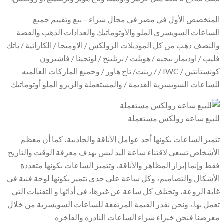
المتخصص الأول في مصر في مجال شراء – بيع وتقييم جميع
الساعات السويسري الملو والأوتوماتيك والعدادات الذهب والفضة
والنصف ذهب من كل الموديلات الرولكس / الاوميجا / الكاراتية / باتك
فليب / اوديمار بيجيه / هوبلت / برتلينج / لونجينا / فاشيرون
كونستانتين / IWC / / زينت/ تاج هاور / وجميع الماركات العالميه
للساعات السويسرية القديمة / والمستعملة والزيرو الملو أوتوماتيك
للبيع ساعه رولكس مستعملة
تتميز الساعات بكونها أحد عوامل الأناقة والجاذبية، كما أن معظم
الأشخاص تسعى لاقتناء ساعة اليد ليس بهدف معرفة الوقت والتاريخ
فقط وإنما إبراز المظاهر والأناقة، وتتميز الساعات بكونها متعددة
الأشكال والتصاميم، وكل ساعة علي حدي تتميز بكونها لوحة فنية في
غاية الروعة، وتختلف كل ساعة عن غيرها، في أدائها و التقنيات التي
تعمل بها.، ونحن نقدر القيمة المرتفعة للساعات السويسرية من خلال
معرضنا فنحن خبراء شراء الساعات النادره والفاخره