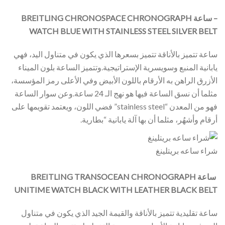
– ساعة BREITLING CHRONOSPACE CHRONOGRAPH
WATCH BLUE WITH STAINLESS STEEL SILVER BELT
ساعة تتميز بالأناقة تتميز بسعرها الذي يكون في متناول اليد، فهي
يابانية المنبع وسويسرية الإستراتيجية.وتتميز الساعة بلون الميناء
الأزرق الراهن به الأرقام باللون الأبيض وفي الأعلى رمز المؤسسة،
مثلما أن نسق الساعة فيها هو نهج الـ 24 ساعة.وعن سوار الساعة
فهو من المعدن “stainless steel” فضي اللون، ويعتمد تقويمها على
أرقام وأشهُر، مثلما أن بها آلة يابانية “بطارية.
شراء ساعه بريتلينغ
ساعة BREITLING TRANSOCEAN CHRONOGRAPH
UNITIME WATCH BLACK WITH LEATHER BLACK BELT
ساعة تقليدية تتميز بالأناقة والقيمة الجيد الذي يكون في متناول