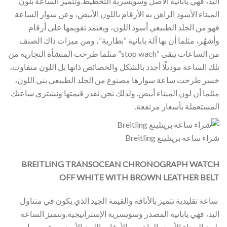
اليد، فهي يابانية الأصل وسويسرية التخطيط.وتتميز الساعة بلون
الميناء الأسود الراهن به الأرقام باللون الأبيض، وعن سوار الساعة
فهو من الجلد الطبيعي أسود اللون، ويعتمد تقويمها على أرقام
وأشهُر، مثلما أن بها آلة يابانية “بطارية”، ومن ميزات ذاك الصنف
من الساعات يبقى “stop wach” مثلما طرحت المنشأة التجارية من
تلك الساعة موديلًا أجدد بالشكل والخصائص ذاتها بل اللون متفاوت،
خسر طرحت ساعة سوارها مصنوع من الجلد الطبيعي بني اللون،
مثلما أن لون الميناء أبيض. ولذلك نحن نقدر قيمتها ونشتري ساعتك
المستعملة بأسعار مرتفعة.
شراء ساعه بريتلينغ Breitling
BREITLING TRANSOCEAN CHRONOGRAPH WATCH
OFF WHITE WITH BROWN LEATHER BELT
ساعة تقليدية تتميز بالأناقة والقيمة الجيد الذي يكون في متناول
اليد، فهي يابانية المصدر وسويسرية الإستراتيجية.وتتميز الساعة
بلون الميناء الأبيض الراهن به الأرقام باللون الأبيض، وعن سوار