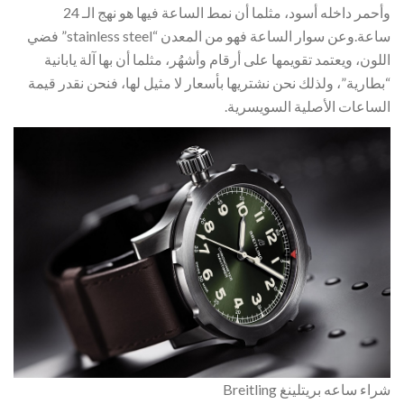
وأحمر داخله أسود، مثلما أن نمط الساعة فيها هو نهج الـ 24
ساعة.وعن سوار الساعة فهو من المعدن “stainless steel” فضي
اللون، ويعتمد تقويمها على أرقام وأشهُر، مثلما أن بها آلة يابانية
“بطارية”، ولذلك نحن نشتريها بأسعار لا مثيل لها، فنحن نقدر قيمة
الساعات الأصلية السويسرية.
شراء ساعه بريتلينغ Breitling