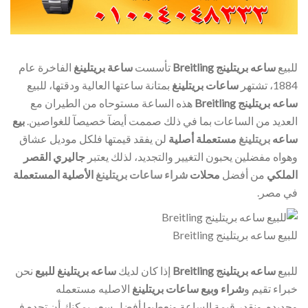
للبيع
ساعه بريتلينج
Breitling
تأسست
ساعة بريتلينغ
الفاخرة عام
1884، تشتهر
ساعات بريتلينغ
بمتانة ساعتها العالية ودقتها، للبيع
ساعه بريتلينج
Breitling
هذه الساعة مستوحاه من الطيران مع
العديد من الساعات بما في ذلك صممت أيضآ خصيصآ للغواصين.
بيع
ساعه
بريتلينغ
مستعملة أصلية
لن يفقد قيمتها فلكل موديل عشاق
وهواه مفضلين يحبون التغيير والتجديد، لذلك يعتبر
جاليري القصر
الملكي
من أفضل
محلات
شراء ساعات بريتلينغ
الأصلية المستعملة
في مصر.
للبيع ساعه بريتلينج Breitling
للبيع
ساعه بريتلينج Breitling
إذا كان لديك
ساعه بريتلينغ للبيع
نحن
خبراء تقيم و
شراء وبيع ساعات بريتلينغ
الاصليه مستعمله
وجديده ونقدر قيمة الساعة ونعطيها أفضل سعر يمكنك أن تجده في