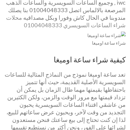
iwc , وجميع الساعات السويسرية والساعات الذهب
المرصعة بالالماس اتصل 01004048333 بنا يصلك
مندوبنا في الحال كاش وفورا وبكل مصداقيه
محلات
شراء الساعات السويسري 01004048333
شراء ساعة اوميغا
كيفية شراء ساعة اوميغا
تعد ساعة اوميغا نموذج من النماذج المثالية للساعات
السويسرية الأصلية القديمة، حيث أنها تتميز
باحتفاظها بقيمتها مهما طال الزمان بل يمكن أن
تزداد قيمتها مع مرور الوقت والزمن، ولكن الكثيرين
من عاشقي اقتناء الساعات السويسرية يحبون
التجديد من وقت لآخر، ويحبون عرض ساعاتهم للبيع،
لذا إن كنت تحتاج إلى بيع ساعتك فنحن مستعدون
لشرائها على الفور، ونحن أكثر من نستطيع تقييمها