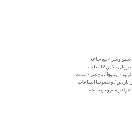
 بجمع وشراء بيع ساعه
,وايضا يوجد لدينا خبراء شراء الساعات السويسري محلات رويال بالأس 12 طلخا،
تيه / اوميجا / تاج هير / مونت
نستون / اوليس ناردين / وخصوصا الساعات
فضل اماكن شراء وتقيم و بيع ساعه