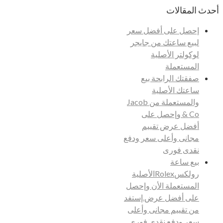
أحدث المقالات
إحصل على أفضل سعر
لبيع ساعتك من جايجر
لوكولتر الأصلية
المستعملة
صفقتك الرابحة بيع
ساعتك الأصلية
والمستعملة من Jacob
& Co وإحصل على
أفضل عرض تقييم
مجانى وأعلى سعر ودفع
نقدى فورى
بيع ساعة
رولكسRolexالأصلية
المستعملة الأن وإحصل
على أفضل عرض.إستفد
من تقييم مجانى وأعلى
سعر ودفع نقدى فورى