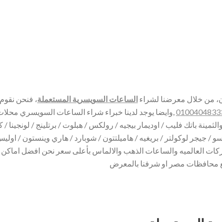
ن، من خلال معرضنا لشراء
الساعات السويسرية المستعملة
، فنحن نقوم
0100404833
نة باتك فليب / اوديمار بيجيه / رولكس / هبلوت / برتلينج / لونجينا / كار
 iwc / شوبارد/ بانيراي / زينث / تيسو / جيجر لوكولتر / بريغيه / هاميلتتون / شوبارد / هاري وي
ديلاتها قديم وحديث من 1950 الي 2020 وجميع الماركات العالميه والساعات الذهب والالماس بأعلى سعر نحن ا
ع محافظات مصر او شرفنا بالمعرض