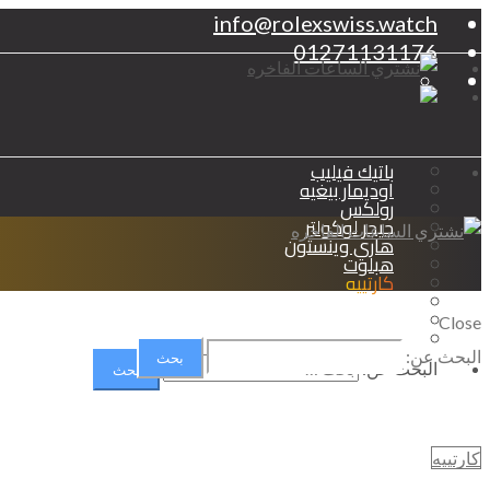
info@rolexswiss.watch
01271131176
باتيك فيليب
اوديمار بيغيه
رولكس
جيجر لوكولتر
هاري وينستون
هبلوت
كارتييه
شوبارد
برتلينج
Close
اوميجا
البحث عن:
البحث عن:
كارتييه