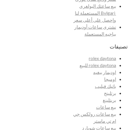
بيع ساعتك البولغرى
Bvlgari المستعملة لنا
وإحصل على أعلى سعر
نشترى ساعات أوديمار
بياجيه المستعملة
تصنيفات
rolex daytona
rolex daytona للبيع
اوديمار بيغيه
اوميجا
باتيك فيليب
برتلينج
بريتلينغ
بيع ساعات
بيع ساعات رولكس جي
ام تي ماستر
بيع ساعات شوبارد