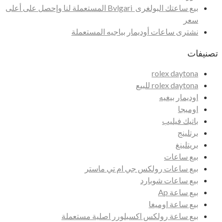
بيع ساعتك البولغرى Bvlgari المستعملة لنا وإحصل على أعلى
سعر
نشترى ساعات أوديمار بياجيه المستعملة
تصنيفات
rolex daytona
rolex daytona للبيع
اوديمار بيغيه
اوميجا
باتيك فيليب
برتلينج
بريتلينغ
بيع ساعات
بيع ساعات رولكس جي ام تي ماستر
بيع ساعات شوبارد
بيع ساعة Ap
بيع ساعة اوميغا
بيع ساعة رولكس اكسبلورر اصلية مستعملة